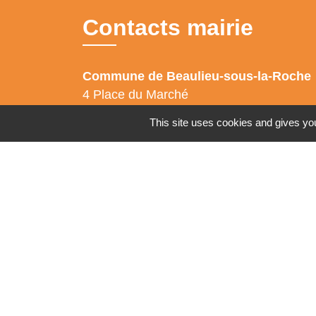
Contacts mairie
Commune de Beaulieu-sous-la-Roche
4 Place du Marché
85190 Beaulieu-sous-la-Roche - FRANC
This site uses cookies and gives you
+33 2 51 98 80 38
Contact par formulaire
Facebook : Commune-de-Beaulieu-sous-la-
Roche
CityAll : Beaulieu sous la Roche
Mentions légales
-
Politique de confidenti