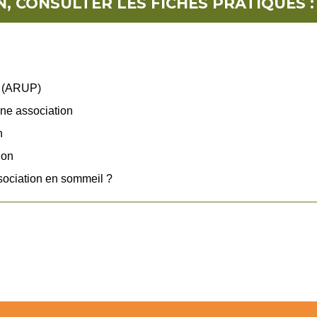
, CONSULTER LES FICHES PRATIQUES :
e (ARUP)
ne association
n
ion
sociation en sommeil ?