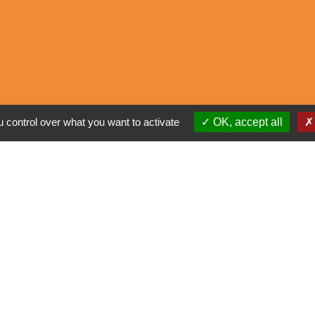
E
 control over what you want to activate
OK, accept all
alité
-
Accessibilité
-
Plan du site
-
Gestion des cookie