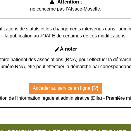
Attention :
warning
ne concerne pas l'Alsace-Moselle.
fications de statuts et les changements intervenus dans l'admi
la publication au
JOAFE
de certaines de ces modifications.
À noter
edit
pertoire national des associations (RNA) pour effectuer la démarc
uméro RNA, elle peut effectuer la démarche par corresponda
open_in_new
Accéder au service en ligne
tion de l'information légale et administrative (Dila) - Première mi