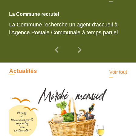
La Commune recrute!
La Commune recherche un agent d'accueil à
l'Agence Postale Communale à temps partiel.
chevron_left
chevron_right
Previous
Next
Actualités
Voir tout