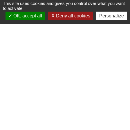
This site uses cookies and gives you control over what you want
to activate
OK, accept all
Deny all cookies
Personalize
Contacts mairie
Commune de Beaulieu-sous-la-Roche
4 Place du Marché
85190 Beaulieu-sous-la-Roche - FRANCE
+33 2 51 98 80 38
Contact par formulaire
Facebook : Commune-de-Beaulieu-sous-la-Roche
CityAll : Beaulieu sous la Roche
Mentions légales
-
Politique de confidentialité
-
Accessibilité
-
Plan du site
-
Gestion des cookies