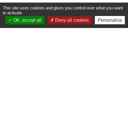
This site uses cookies and gives you control over what you want
to activate
OK, accept all
Deny all cookies
Personalize
Contacts mairie
Commune de Beaulieu-sous-la-Roche
4 Place du Marché
85190 Beaulieu-sous-la-Roche - FRANCE
+33 2 51 98 80 38
Contact par formulaire
Facebook : Commune-de-Beaulieu-sous-la-Roche
CityAll : Beaulieu sous la Roche
Mentions légales
-
Politique de confidentialité
-
Accessibilité
-
Plan du site
-
Gestion des cookies