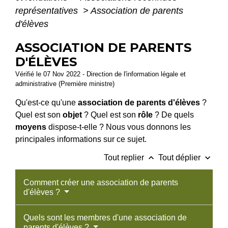
représentatives
>
Association de parents
d'élèves
ASSOCIATION DE PARENTS
D'ÉLÈVES
Vérifié le 07 Nov 2022 - Direction de l'information légale et
administrative (Première ministre)
Qu'est-ce qu'une
association de parents d'élèves
?
Quel est son
objet
? Quel est son
rôle
? De quels
moyens
dispose-t-elle ? Nous vous donnons les
principales informations sur ce sujet.
keyboard_arrow_up
keyboard_arrow_down
Tout replier
Tout déplier
Comment créer une association de parents
d'élèves ?
Quels sont les membres d'une association de
parents d'élèves ?