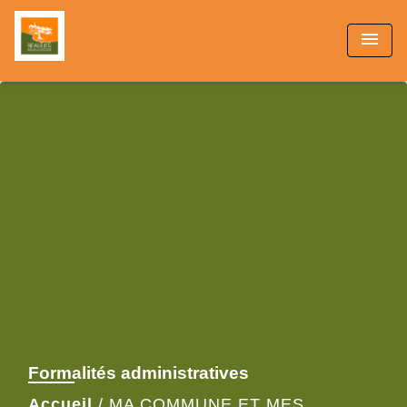
menu
Formalités administratives
Accueil
/
MA COMMUNE ET MES