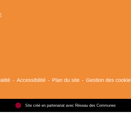
E
alité
-
Accessibilité
-
Plan du site
-
Gestion des cookie
Site créé en partenariat avec Réseau des Communes