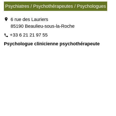
Psychiatres / Psychothérapeutes / Psychologues
location_on
6 rue des Lauriers
85190 Beaulieu-sous-la-Roche
+33 6 21 21 97 55
phone
Psychologue clinicienne psychothérapeute