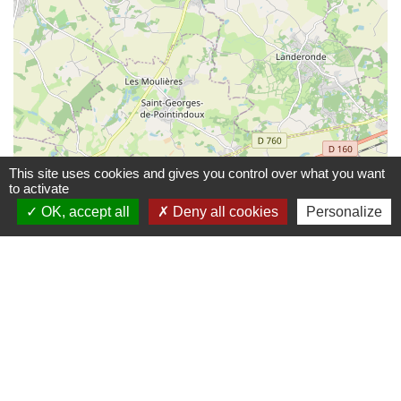
This site uses cookies and gives you control over what you want
to activate
© OpenStreetMap
Leaflet
OK, accept all
Deny all cookies
Personalize
Contacts mairie
Commune de Beaulieu-sous-la-Roche
4 Place du Marché
85190 Beaulieu-sous-la-Roche - FRANCE
+33 2 51 98 80 38