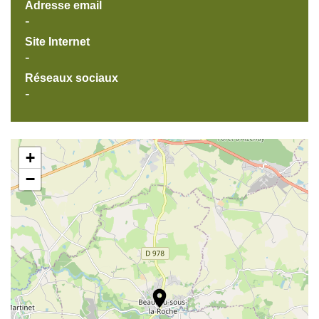
Adresse email
-
Site Internet
-
Réseaux sociaux
-
+
−
location_on