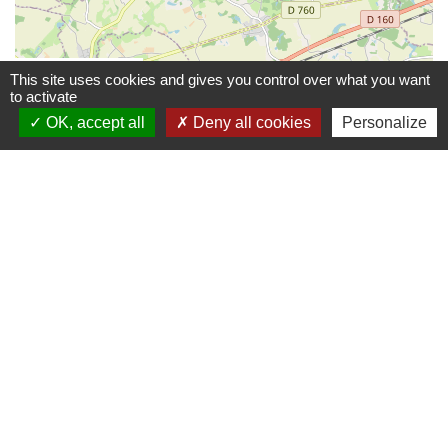
© OpenStreetMap
Leaflet
This site uses cookies and gives you control over what you want
to activate
OK, accept all
Deny all cookies
Personalize
Contacts mairie
Commune de Beaulieu-sous-la-Roche
4 Place du Marché
85190 Beaulieu-sous-la-Roche - FRANCE
+33 2 51 98 80 38
Contact par formulaire
Facebook : Commune-de-Beaulieu-sous-la-Roche
CityAll : Beaulieu sous la Roche