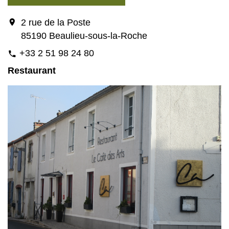
location_on
2 rue de la Poste
85190 Beaulieu-sous-la-Roche
+33 2 51 98 24 80
phone
Restaurant