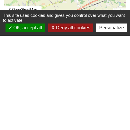
© OpenStreetMap
Leaflet
This site uses cookies and gives you control over what you want
to activate
OK, accept all
Deny all cookies
Personalize
Contacts mairie
Commune de Beaulieu-sous-la-Roche
4 Place du Marché
85190 Beaulieu-sous-la-Roche - FRANCE
+33 2 51 98 80 38
Contact par formulaire
Facebook : Commune-de-Beaulieu-sous-la-Roche
CityAll : Beaulieu sous la Roche
Mentions légales
-
Politique de confidentialité
-