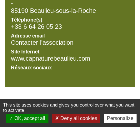
-
85190 Beaulieu-sous-la-Roche
Téléphone(s)
+33 6 64 26 05 23
Adresse email
Contacter l'association
Site Internet
www.capnaturebeaulieu.com
Réseaux sociaux
-
This site uses cookies and gives you control over what you want
to activate
Contacts mairie
OK, accept all
Deny all cookies
Personalize
Commune de Beaulieu-sous-la-Roche
4 Place du Marché