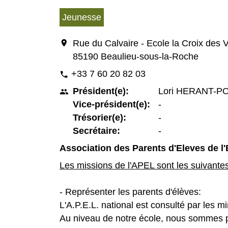
Jeunesse
location_on
Rue du Calvaire - Ecole la Croix des 
85190 Beaulieu-sous-la-Roche
+33 7 60 20 82 03
phone
Président(e):
Lori HERANT-P
people
Vice-président(e):
-
Trésorier(e):
-
Secrétaire:
-
Association des Parents d'Eleves de l
Les missions de l'APEL sont les suivante
- Représenter les parents d'élèves:
L'A.P.E.L. national est consulté par les 
Au niveau de notre école, nous sommes po