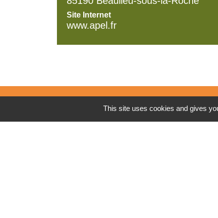
85190 Beaulieu-sous-la-Roche
Site Internet
www.apel.fr
This site uses cookies and gives you
Contacts mairie
Commune de Beaulieu-sous-la-Roche
4 Place du Marché
85190 Beaulieu-sous-la-Roche - FRANC
+33 2 51 98 80 38
Contact par formulaire