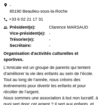
location_on
-
85190 Beaulieu-sous-la-Roche
+33 6 02 21 17 31
phone
Président(e):
Clarence MARSAUD
people
Vice-président(e):
-
Trésorier(e):
-
Secrétaire:
-
Organisation d'activités culturelles et
sportives.
L’Amicale est un groupe de parents qui tentent
d’améliorer la vie des enfants au sein de l’école.
Tout au long de l’année, nous créons des
événements pour divertir les enfants et pour
récolter de l’argent.
Nous sommes une association à but non lucratif, à
quoi sert donc cet argent ? Il sert aux enfants, et