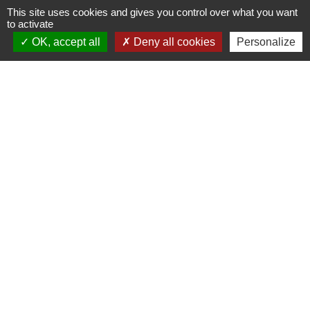
This site uses cookies and gives you control over what you want
to activate
OK, accept all
Deny all cookies
Personalize
Contacts mairie
Commune de Beaulieu-sous-la-Roche
4 Place du Marché
85190 Beaulieu-sous-la-Roche - FRANCE
+33 2 51 98 80 38
Contact par formulaire
Facebook : Commune-de-Beaulieu-sous-la-Roche
CityAll : Beaulieu sous la Roche
Mentions légales
-
Politique de confidentialité
-
Accessibilité
-
Plan du site
-
Gestion des cookies