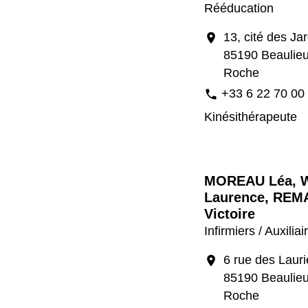
Rééducation
13, cité des Ja
location_on
85190 Beaulieu
Roche
+33 6 22 70 00
phone
Kinésithérapeute
MOREAU Léa, 
Laurence, RE
Victoire
Infirmiers / Auxilia
6 rue des Lauri
location_on
85190 Beaulieu
Roche