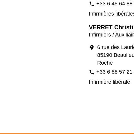
+33 6 45 64 88
phone
Infirmières libérale
VERRET Christi
Infirmiers / Auxilia
6 rue des Lauri
location_on
85190 Beaulieu
Roche
+33 6 88 57 21
phone
Infirmière libérale