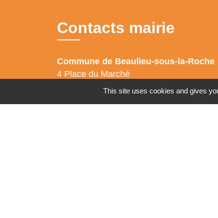
Contacts mairie
Commune de Beaulieu-sous-la-Roche
4 Place du Marché
85190 Beaulieu-sous-la-Roche - FRANC
This site uses cookies and gives you
+33 2 51 98 80 38
Contact par formulaire
Facebook : Commune-de-Beaulieu-sous-la-
Roche
CityAll : Beaulieu sous la Roche
Mentions légales
-
Politique de confidenti