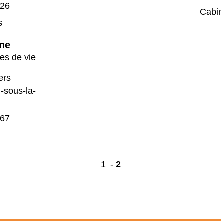
 26
Cabin
s
ne
ires de vie
ers
-sous-la-
 67
1
-
2