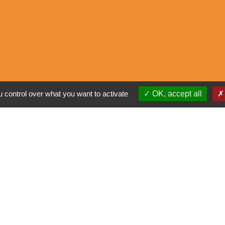
E
 control over what you want to activate
OK, accept all
alité
-
Accessibilité
-
Plan du site
-
Gestion des cookie