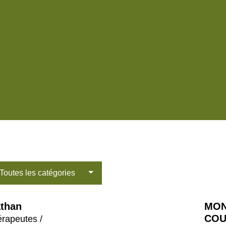
Toutes les catégories
than
MON
COU
érapeutes /