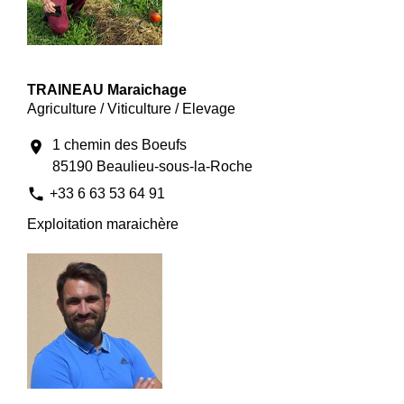
TRAINEAU Maraichage
Agriculture / Viticulture / Elevage
1 chemin des Boeufs
location_on
85190 Beaulieu-sous-la-Roche
phone
+33 6 63 53 64 91
Exploitation maraichère