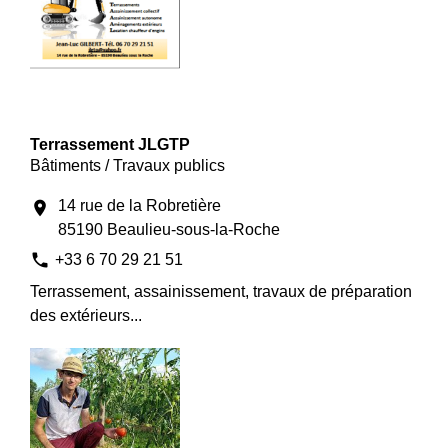
Terrassement JLGTP
Bâtiments / Travaux publics
14 rue de la Robretière
location_on
85190 Beaulieu-sous-la-Roche
phone
+33 6 70 29 21 51
Terrassement, assainissement, travaux de préparation
des extérieurs...