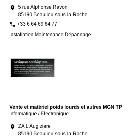
5 rue Alphonse Ravon
location_on
85190 Beaulieu-sous-la-Roche
phone
+33 6 64 69 64 77
Installation Maintenance Dépannage
Vente et matériel poids lourds et autres MGN TP
Informatique / Electronique
ZA L'Augizière
location_on
85190 Beaulieu-sous-la-Roche