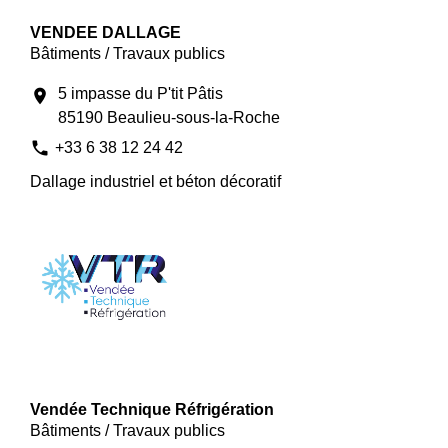
VENDEE DALLAGE
Bâtiments / Travaux publics
5 impasse du P'tit Pâtis
location_on
85190 Beaulieu-sous-la-Roche
phone
+33 6 38 12 24 42
Dallage industriel et béton décoratif
Vendée Technique Réfrigération
Bâtiments / Travaux publics