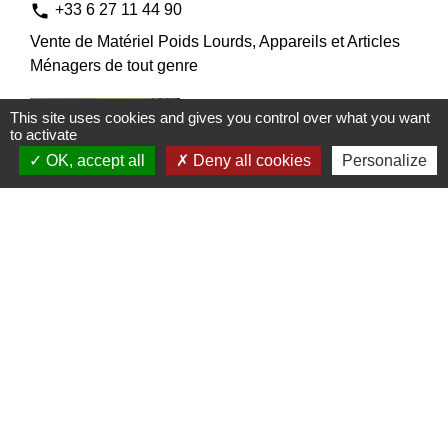
phone
+33 6 27 11 44 90
Vente de Matériel Poids Lourds, Appareils et Articles
Ménagers de tout genre
This site uses cookies and gives you control over what you want
to activate
OK, accept all
Deny all cookies
Personalize
VIVAL
Alimentation / Commerces de bouche
21 place du Marché
location_on
85190 Beaulieu-sous-la-Roche
phone
+33 2 51 48 67 95
Boucherie charcuterie traiteur et alimentation générale